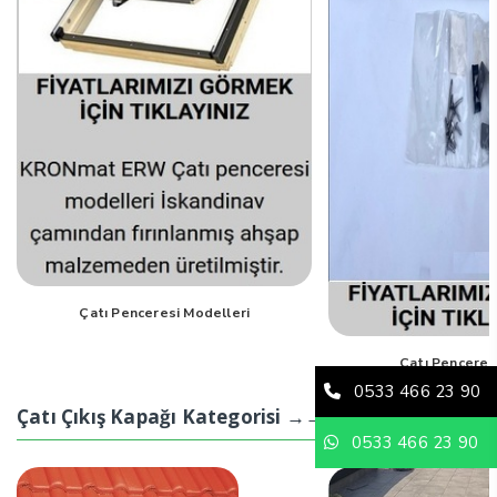
Çatı Penceresi Modelleri
Çatı Penceres
0533 466 23 90
Çatı Çıkış Kapağı Kategorisi →→→
0533 466 23 90