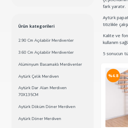
düşük
yüksek
fark yaratır.
fiyat
fiyat
Aytürk papat
titizlikle ça
Ürün kategorileri
Kalite ve fo
2.90 Cm Açılabilir Merdivenler
kullanım sağ
3.60 Cm Açılabilir Merdivenler
5 sonucun tü
Alüminyum Basamaklı Merdivenler
%4.8
Aytürk Çelik Merdiven
Aytürk Dar Alan Merdiven
70X135CM
Aytürk Döküm Döner Merdiven
Aytürk Döner Merdiven