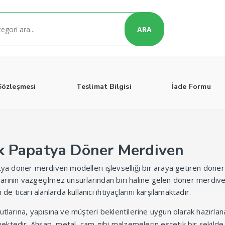
ARA
Sözleşmesi
Teslimat Bilgisi
İade Formu
k Papatya Döner Merdiven
ya döner merdiven modelleri işlevselliği bir araya getiren döner 
inin vazgeçilmez unsurlarından biri haline gelen döner merdivenle
de ticari alanlarda kullanıcı ihtiyaçlarını karşılamaktadır.
tlarına, yapısına ve müşteri beklentilerine uygun olarak hazırla
mektedir. Ahşap, metal, cam gibi malzemelerin estetik bir şekilde