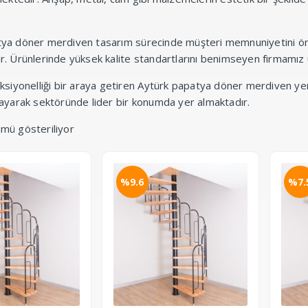
ya döner merdiven tasarım sürecinde müşteri memnuniyetini ön
lışır. Ürünlerinde yüksek kalite standartlarını benimseyen firmamı
nksiyonelliği bir araya getiren Aytürk papatya döner merdiven yen
layarak sektöründe lider bir konumda yer almaktadır.
mü gösteriliyor
%9.6
%7.