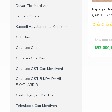
Duvar Tipi Merdiven
Papatya Dö
ÇAP 150X1
Fantozzi Scale
Kubbeli Havalandırma Kapakları
0
out
OLB Basic
of
₺
56.000,0
5
Orij
₺
53.000,
Optistep OLe
fiyat
₺56.
Optistep OLe Mini
Optistep OST Çatı Merdiveni
Optistep OST-B KDV DAHİL
FİYATLARDIR.
Özel Ölçü Çatı Merdiveni
Teleskopik Çatı Merdiveni