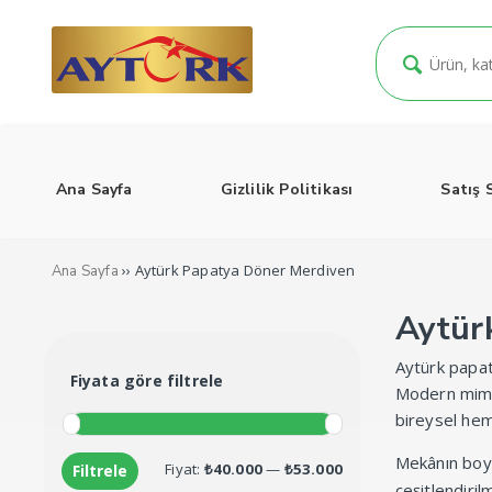
Ana Sayfa
Gizlilik Politikası
Satış 
›› Aytürk Papatya Döner Merdiven
Ana Sayfa
Aytür
Aytürk papat
Fiyata göre filtrele
Modern mimar
bireysel hem 
Mekânın boyu
En
En
Fiyat:
₺40.000
—
₺53.000
Filtrele
çeşitlendiril