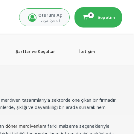
Oturum Aç
0
Sepetim
veya üye ol
Şartlar ve Koşullar
İletişim
merdiven tasarımlarıyla sektörde öne çıkan bir firmadır.
rde, şıklığı ve dayanıklılığı bir arada sunarak hem
nan
a farklı malzeme seçenekleriyle
döner merdivenler
 birleştirildiği tasarımlar, hem iç hem de dış mekânlarda