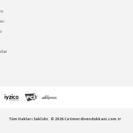
ası
esi
si
ullar
Tüm Hakları Saklıdır. © 2026 Catimerdivendukkani.com.tr