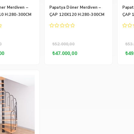
ner Merdiven –
Papatya Döner Merdiven –
Papat
10 H:280-300CM
ÇAP 120X120 H:280-300CM
ÇAP 
0
0
out
out
of
of
0
₺
52.000,00
₺
53
5
5
inal
Şu
Orijinal
Şu
Or
00
₺
47.000,00
₺
49
:
andaki
fiyat:
andaki
fi
000,00.
fiyat:
₺52.000,00.
fiyat:
₺5
₺40.000,00.
₺47.000,00.