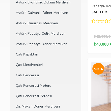
Aytürk Ekonomik Döküm Merdiven
Papatya Dö
ÇAP 110X1
Aytürk Galvaniz Döner Merdiven
Aytürk Omurgalı Merdiven
0
out
Aytürk Papatya Çelik Merdiven
of
₺
42.000,0
5
Orij
₺
40.000,
Aytürk Papatya Döner Merdiven
fiyat
₺42.
Çatı Kapakları
Çatı Merdivenleri
%5.4
Çatı Penceresi
Çatı Penceresi Motoru
Çatı Penceresi Perdesi
Dış Mekan Döner Merdiveni