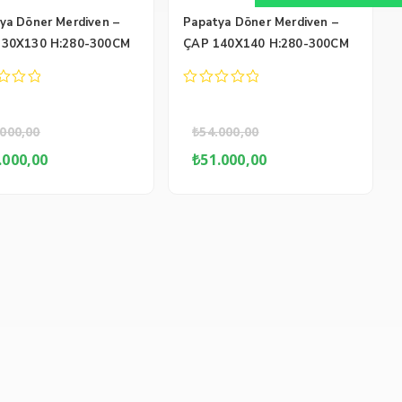
ya Döner Merdiven –
Papatya Döner Merdiven –
130X130 H:280-300CM
ÇAP 140X140 H:280-300CM
0
out
of
.000,00
₺
54.000,00
5
ijinal
Şu
Orijinal
Şu
.000,00
₺
51.000,00
yat:
andaki
fiyat:
andaki
3.000,00.
fiyat:
₺54.000,00.
fiyat:
₺49.000,00.
₺51.000,00