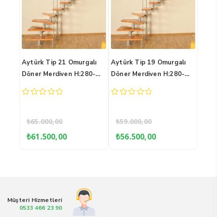
Omu
galı
Aytürk Tip 19 Omurgalı
Aytürk Tip 23 Omurgalı
280-
Döner Merdiven H:280-
Döner Merdiven H:280-
300CM
300CM
0
out
0
0
of
out
out
5
of
of
₺
59.000,00
₺
68.000,00
5
5
u
Orijinal
Şu
Orijinal
Şu
₺
56.500,00
₺
65.000,00
daki
fiyat:
andaki
fiyat:
andaki
,00.
yat:
₺59.000,00.
fiyat:
₺68.000,00.
fiyat:
1.500,00.
₺56.500,00.
₺65.000
Müşteri Hizmetleri
0533 466 23 90