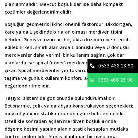
planlanmalıdır. Mevcut boşluk dar ise daha kompakt
çözümler değerlendirilmelidir.
Boşluğun geometrisi ikinci önemli faktördür. Dikdörtgen,
kare ya da L şeklinde bir alan olması merdiven tipini
belirler. Geniş ve uzun bir boşlukta düz merdiven tercih
edilebilirken, sınırlı alanlarda L dönüşlü veya U dönüşlü
merdivenler daha verimli bir kullanım sağlar. Çok dar
alanlarda ise spiral (döner) merdiven sistemleri öne
0533 466 23 90
çıkar. Spiral merdivenler yer tasarrufu sağlasa da
taşıma ve günlük kullanım konforu açısından dikkatle
0533 466 23 90
değerlendirilmelidir.
Taşıyıcı sistem de göz önünde bulundurulmalıdır.
Betonarme, çelik ya da ahşap konstrüksiyon seçenekleri;
mevcut yapının statik durumuna göre belirlenmelidir.
Özellikle sonradan açılan merdiven boşluklarında,
döşeme kesimi yapılan alanın statik hesapları mutlaka
kontrol edilmelidir. Yanlış planlanan bir uygulama,