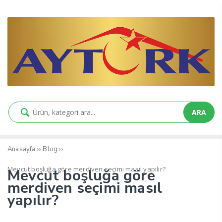
ARA
››
››
Anasayfa
Blog
Mevcut boşluğa göre merdiven seçimi masıl yapılır?
Mevcut boşluğa göre
merdiven seçimi masıl
yapılır?