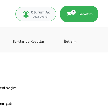
Oturum Aç
0
Sepetim
veya üye ol
Şartlar ve Koşullar
İletişim
veni seçimi
nır çatı