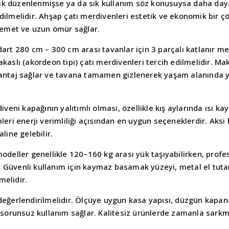
larak düzenlenmişse ya da sık kullanım söz konusuysa daha daya
dilmelidir. Ahşap çatı merdivenleri estetik ve ekonomik bir 
emet ve uzun ömür sağlar.
dart 280 cm – 300 cm arası tavanlar için 3 parçalı katlanır m
kaslı (akordeon tipi) çatı merdivenleri tercih edilmelidir. Mak
vantaj sağlar ve tavana tamamen gizlenerek yaşam alanında y
veni kapağının yalıtımlı olması, özellikle kış aylarında ısı kay
leri enerji verimliliği açısından en uygun seçeneklerdir. Aksi 
line gelebilir.
modeller genellikle 120–160 kg arası yük taşıyabilirken, profe
. Güvenli kullanım için kaymaz basamak yüzeyi, metal el tut
melidir.
 değerlendirilmelidir. Ölçüye uygun kasa yapısı, düzgün kapa
orunsuz kullanım sağlar. Kalitesiz ürünlerde zamanla sarkm