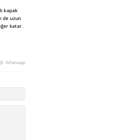
lı kapak
em de uzun
eğer katar.
Whatsapp