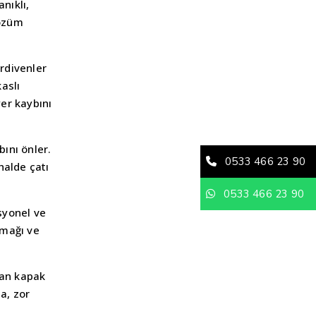
nıklı,
çözüm
erdivenler
aslı
er kaybını
bını önler.
0533 466 23 90
halde çatı
0533 466 23 90
syonel ve
amağı ve
nan kapak
a, zor