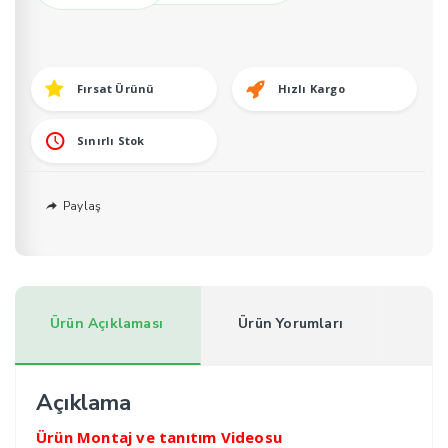
B
60×120
Akardiyon
Fırsat Ürünü
Hızlı Kargo
Metal
Çatı
Merdiveni
Sınırlı Stok
H:280cm
adet
Paylaş
Ürün Açıklaması
Ürün Yorumları
Açıklama
Ürün Montaj ve tanıtım Videosu