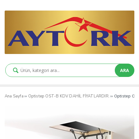
ARA
››
›› Optistep OS
Ana Sayfa
Optistep OST-B KDV DAHİL FİYATLARDIR.