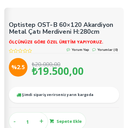
Optistep OST-B 60×120 Akardiyon
Metal Çatı Merdiveni H:280cm
ÖLÇÜNÜZE GÖRE ÖZEL ÜRETİM YAPIYORUZ.
Yorum Yap
Yorumlar (0)
₺
20.000,00
%2.5
₺
19.500,00
Orijinal
Şu
fiyat:
andaki
₺20.000,00.
fiyat:
₺19.500,00
Şimdi sipariş verirseniz yarın kargoda
Optistep
Sepete Ekle
OST-