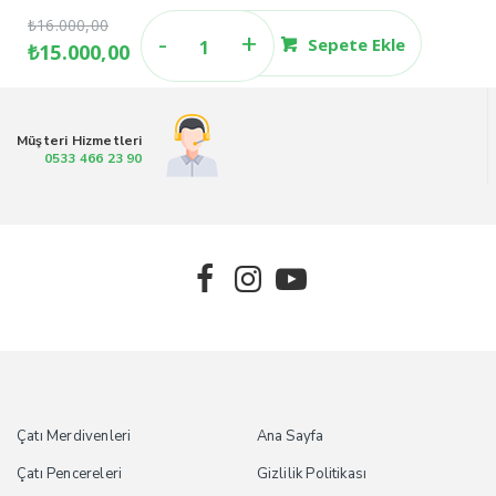
₺
16.000,00
70x90
Sepete Ekle
₺
15.000,00
Orijinal
Şu
Yerli
fiyat:
andaki
Aytürk
₺16.000,00.
fiyat:
Makaslı
₺15.000,00.
Müşteri Hizmetleri
Çatı
0533 466 23 90
Merdiveni
H:270cm
adet
Çatı Merdivenleri
Ana Sayfa
Çatı Pencereleri
Gizlilik Politikası