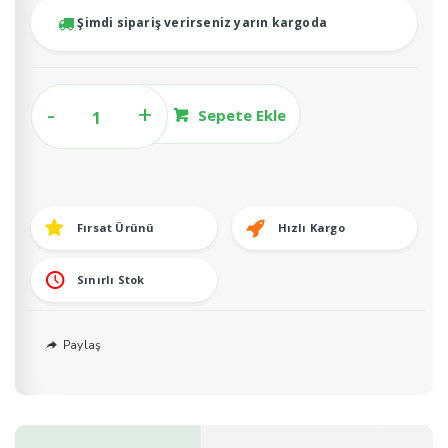
₺15.000,00
Şimdi sipariş verirseniz yarın kargoda
70x90
Sepete Ekle
Yerli
Aytürk
Makaslı
Çatı
Fırsat Ürünü
Hızlı Kargo
Merdiveni
H:270cm
adet
Sınırlı Stok
Paylaş