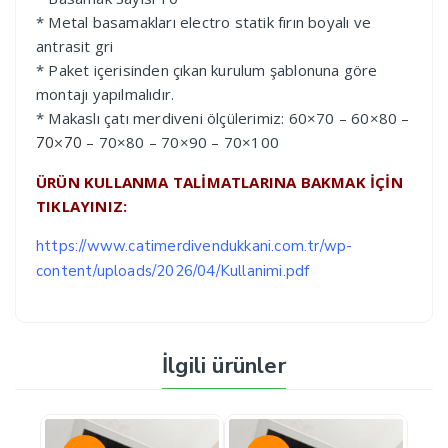
* Metal basamakları electro statik fırın boyalı ve
antrasit gri
* Paket içerisinden çıkan kurulum şablonuna göre
montajı yapılmalıdır.
* Makaslı çatı merdiveni ölçülerimiz: 60×70 – 60×80 –
– 70×80 – 70×90 – 70×100
70×70
ÜRÜN KULLANMA TALİMATLARINA BAKMAK İÇİN
TIKLAYINIZ:
https://www.catimerdivendukkani.com.tr/wp-
content/uploads/2026/04/Kullanimi.pdf
İlgili ürünler