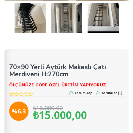
70×90 Yerli Aytürk Makaslı Çatı
Merdiveni H:270cm
ÖLÇÜNÜZE GÖRE ÖZEL ÜRETİM YAPIYORUZ.
Yorum Yap
Yorumlar (0)
₺
16.000,00
%6.3
₺
15.000,00
Orijinal
Şu
fiyat:
andaki
₺16.000,00.
fiyat: